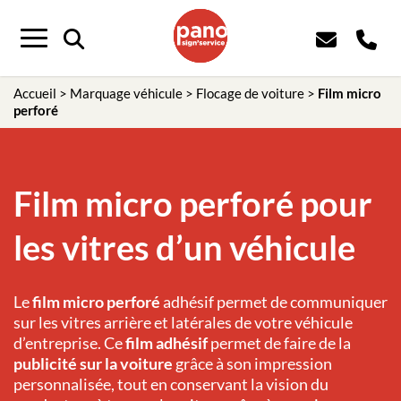
Menu
Accueil
>
Marquage véhicule
>
Flocage de voiture
>
Film micro
perforé
Film micro perforé pour
les vitres d’un véhicule
Le
film micro perforé
adhésif permet de communiquer
sur les vitres arrière et latérales de votre véhicule
d’entreprise. Ce
film adhésif
permet de faire de la
publicité sur la voiture
grâce à son impression
personnalisée, tout en conservant la vision du