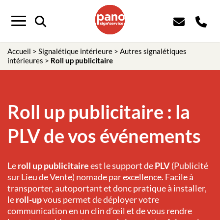
Menu
Accueil
>
Signalétique intérieure
>
Autres signalétiques
intérieures
>
Roll up publicitaire
Roll up publicitaire : la
PLV de vos événements
Le
roll up publicitaire
est le support de
PLV
(Publicité
sur Lieu de Vente) nomade par excellence. Facile à
transporter, autoportant et donc pratique à installer,
le
roll-up
vous permet de déployer votre
communication en un clin d’œil et de vous rendre